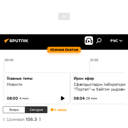
РУС
Южная Осетия
00:00
01:00
Главные темы
Ирон эфир
Новости
Сфæлдыстадон лаборатори
"Портал"-ы байгом уыдзæн
зындгонд нывгæнæг Гасситы
08:00
08:04
4 мин
26 мин
Æхсары куыстыты равдыст
Вчера
Сегодня
К эфиру
г. Цхинвал
106.3