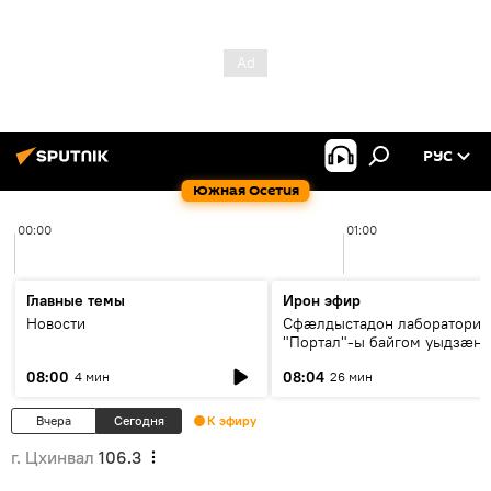
РУС
Южная Осетия
00:00
01:00
Главные темы
Ирон эфир
Новости
Сфæлдыстадон лаборатори
"Портал"-ы байгом уыдзæн
зындгонд нывгæнæг Гасситы
08:00
08:04
4 мин
26 мин
Æхсары куыстыты равдыст
Вчера
Сегодня
К эфиру
г. Цхинвал
106.3