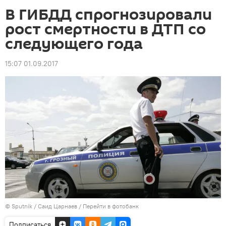
В ГИБДД спрогнозировали
рост смертности в ДТП со
следующего года
15:07 01.09.2017
© Sputnik / Саид Царнаев
/
Перейти в фотобанк
Подписаться