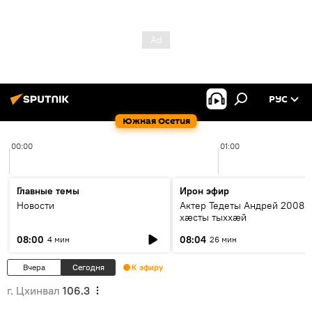
РУС
Южная Осетия
00:00
01:00
Главные темы
Ирон эфир
Новости
Актер Тедеты Андрей 2008 
хæсты тыххæй
08:00
08:04
4 мин
26 мин
Вчера
Сегодня
К эфиру
г. Цхинвал
106.3