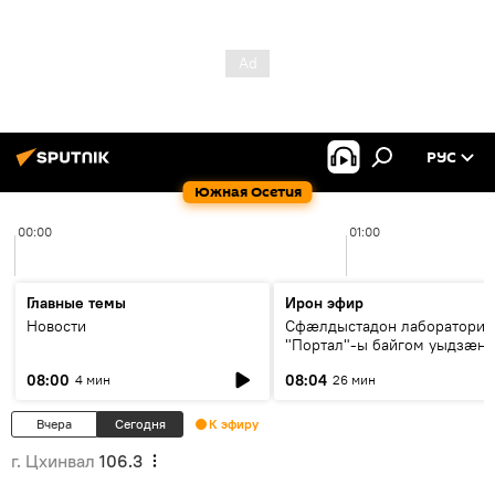
РУС
Южная Осетия
00:00
01:00
Главные темы
Ирон эфир
Новости
Сфæлдыстадон лаборатори
"Портал"-ы байгом уыдзæн
зындгонд нывгæнæг Гасситы
08:00
08:04
4 мин
26 мин
Æхсары куыстыты равдыст
Вчера
Сегодня
К эфиру
г. Цхинвал
106.3