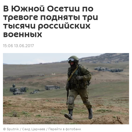
В Южной Осетии по
тревоге подняты три
тысячи российских
военных
15:06 13.06.2017
© Sputnik / Саид Царнаев
/
Перейти в фотобанк