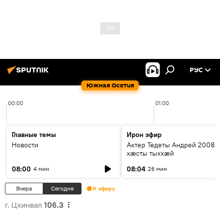
РУС
Южная Осетия
00:00
01:00
Главные темы
Ирон эфир
Новости
Актер Тедеты Андрей 2008 
хæсты тыххæй
08:00
08:04
4 мин
26 мин
Вчера
Сегодня
К эфиру
г. Цхинвал
106.3