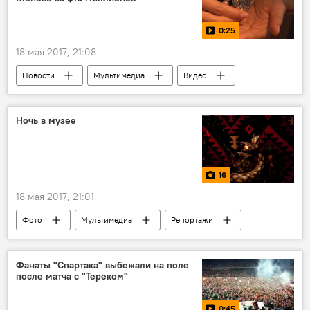
0:25
18 мая 2017, 21:08
Новости
Мультимедиа
Видео
Ночь в музее
16
18 мая 2017, 21:01
Фото
Мультимедиа
Репортажи
Южная Осетия
Фанаты "Спартака" выбежали на поле
после матча с "Тереком"
0:45