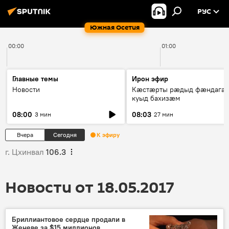
РУС
Южная Осетия
00:00
01:00
Главные темы
Ирон эфир
Новости
Кæстæрты рæдыд фæндагæ
куыд бахизæм
08:00
08:03
3 мин
27 мин
Вчера
Сегодня
К эфиру
г. Цхинвал
106.3
Новости от 18.05.2017
Бриллиантовое сердце продали в
Женеве за $15 миллионов