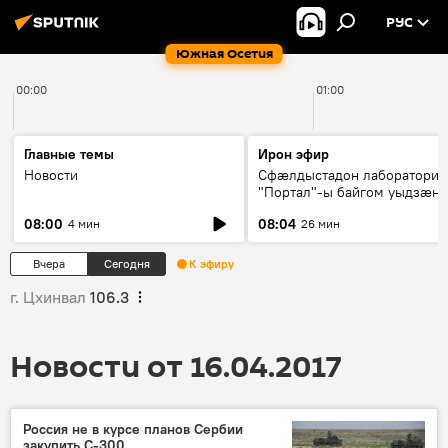
РУС
Южная Осетия
00:00
01:00
Главные темы
Ирон эфир
Новости
Сфæлдыстадон лаборатори
"Портал"-ы байгом уыдзæн
зындгонд нывгæнæг Гасситы
08:00
08:04
4 мин
26 мин
Æхсары куыстыты равдыст
Вчера
Сегодня
К эфиру
г. Цхинвал
106.3
Новости от 16.04.2017
Россия не в курсе планов Сербии
закупить С-300