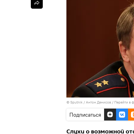
© Sputnik / Антон Денисов
/
Перейти в 
Подписаться
Слухи о возможной отс