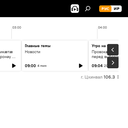
РУС
ИР
03:00
04:00
Главные темы
Утро на Спутнике
рикæтæ
Новости
Провокации со сто
ронау æй
перед выборами в Г
09:00
09:04
4 мин
20 мин
г. Цхинвал
106.3