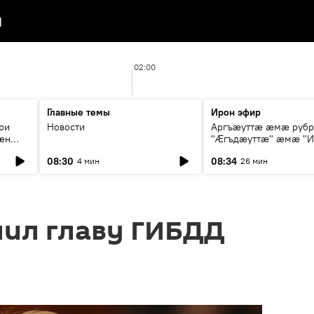
я
02:00
Главные темы
Ирон эфир
ри
Новости
Аргъæуттæ æмæ руб
æн
"Æгъдæуттæ" æмæ "И
иты
зæгъ"
08:30
08:34
4 мин
26 мин
ст
лил главу ГИБДД