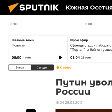
Южная Осети
00:00
01:00
Главные темы
Ирон эфир
Новости
Сфæлдыстадон лаборато
"Портал"-ы байгом уыдз
зындгонд нывгæнæг Гасс
08:00
08:04
4 мин
26 мин
Æхсары куыстыты равды
Вчера
Сегодня
К эфиру
Путин уво
России
18:04 29.03.2017