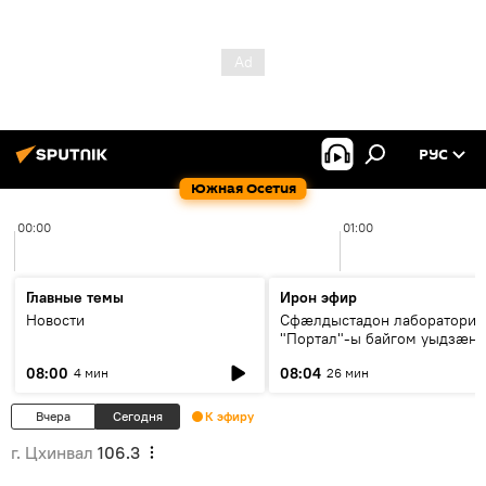
РУС
Южная Осетия
00:00
01:00
Главные темы
Ирон эфир
Новости
Сфæлдыстадон лаборатори
"Портал"-ы байгом уыдзæн
зындгонд нывгæнæг Гасситы
08:00
08:04
4 мин
26 мин
Æхсары куыстыты равдыст
Вчера
Сегодня
К эфиру
г. Цхинвал
106.3