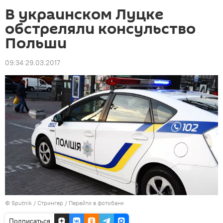
В украинском Луцке
обстреляли консульство
Польши
09:34 29.03.2017
© Sputnik / Стрингер
/
Перейти в фотобанк
Подписаться