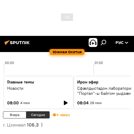
РУС
Южная Осетия
00:00
01:00
Главные темы
Ирон эфир
Новости
Сфæлдыстадон лаборатори
"Портал"-ы байгом уыдзæн
зындгонд нывгæнæг Гасситы
08:00
08:04
4 мин
26 мин
Æхсары куыстыты равдыст
Вчера
Сегодня
К эфиру
г. Цхинвал
106.3