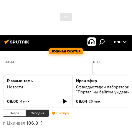
РУС
Южная Осетия
00:00
01:00
Главные темы
Ирон эфир
Новости
Сфæлдыстадон лаборатори
"Портал"-ы байгом уыдзæн
зындгонд нывгæнæг Гасситы
08:00
08:04
4 мин
26 мин
Æхсары куыстыты равдыст
Вчера
Сегодня
К эфиру
г. Цхинвал
106.3