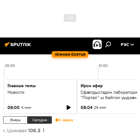
РУС
Южная Осетия
00:00
01:00
Главные темы
Ирон эфир
Новости
Сфæлдыстадон лаборатори
"Портал"-ы байгом уыдзæн
зындгонд нывгæнæг Гасситы
08:00
08:04
4 мин
26 мин
Æхсары куыстыты равдыст
Вчера
Сегодня
К эфиру
г. Цхинвал
106.3