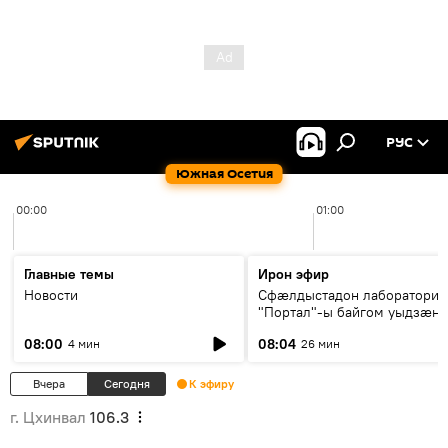
РУС
Южная Осетия
00:00
01:00
Главные темы
Ирон эфир
Новости
Сфæлдыстадон лаборатори
"Портал"-ы байгом уыдзæн
зындгонд нывгæнæг Гасситы
08:00
08:04
4 мин
26 мин
Æхсары куыстыты равдыст
Вчера
Сегодня
К эфиру
г. Цхинвал
106.3