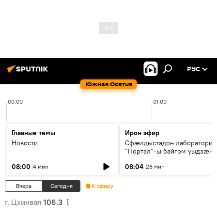
РУС
Южная Осетия
00:00
01:00
Главные темы
Ирон эфир
Новости
Сфæлдыстадон лаборатори
"Портал"-ы байгом уыдзæн
зындгонд нывгæнæг Гасситы
08:00
08:04
4 мин
26 мин
Æхсары куыстыты равдыст
Вчера
Сегодня
К эфиру
г. Цхинвал
106.3