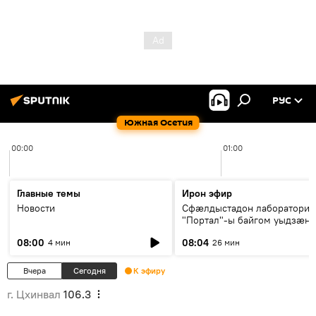
РУС
Южная Осетия
00:00
01:00
Главные темы
Ирон эфир
Новости
Сфæлдыстадон лаборатори
"Портал"-ы байгом уыдзæн
зындгонд нывгæнæг Гасситы
08:00
08:04
4 мин
26 мин
Æхсары куыстыты равдыст
Вчера
Сегодня
К эфиру
г. Цхинвал
106.3