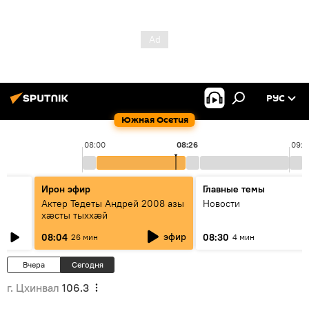
РУС
Южная Осетия
08:00
08:26
09:0
Ирон эфир
Главные темы
Актер Тедеты Андрей 2008 азы
Новости
хæсты тыххæй
эфир
08:04
08:30
26 мин
4 мин
Вчера
Сегодня
г. Цхинвал
106.3