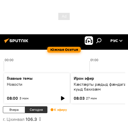
РУС
Южная Осетия
00:00
01:00
Главные темы
Ирон эфир
Новости
Кæстæрты рæдыд фæндагæ
куыд бахизæм
08:00
08:03
3 мин
27 мин
Вчера
Сегодня
К эфиру
г. Цхинвал
106.3