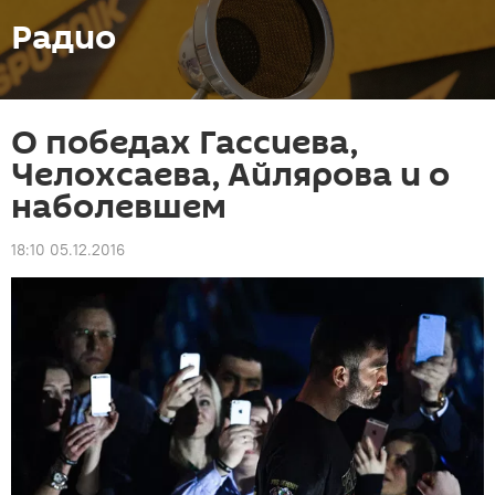
Радио
О победах Гассиева,
Челохсаева, Айлярова и о
наболевшем
18:10 05.12.2016