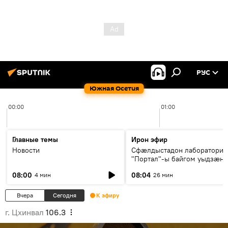
РУС
Южная Осетия
00:00
01:00
Главные темы
Ирон эфир
Новости
Сфæлдыстадон лаборатори
"Портал"-ы байгом уыдзæн
зындгонд нывгæнæг Гасситы
08:00
08:04
4 мин
26 мин
Æхсары куыстыты равдыст
Вчера
Сегодня
К эфиру
г. Цхинвал
106.3