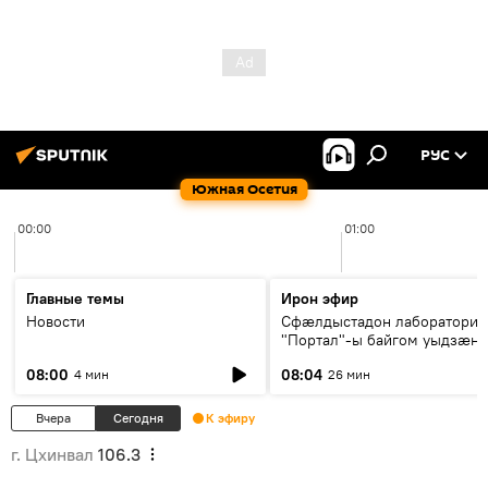
РУС
Южная Осетия
00:00
01:00
Главные темы
Ирон эфир
Новости
Сфæлдыстадон лаборатори
"Портал"-ы байгом уыдзæн
зындгонд нывгæнæг Гасситы
08:00
08:04
4 мин
26 мин
Æхсары куыстыты равдыст
Вчера
Сегодня
К эфиру
г. Цхинвал
106.3