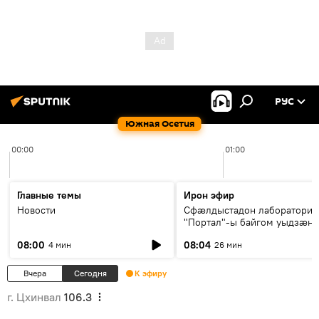
РУС
Южная Осетия
00:00
01:00
Главные темы
Ирон эфир
Новости
Сфæлдыстадон лаборатори
"Портал"-ы байгом уыдзæн
зындгонд нывгæнæг Гасситы
08:00
08:04
4 мин
26 мин
Æхсары куыстыты равдыст
Вчера
Сегодня
К эфиру
г. Цхинвал
106.3