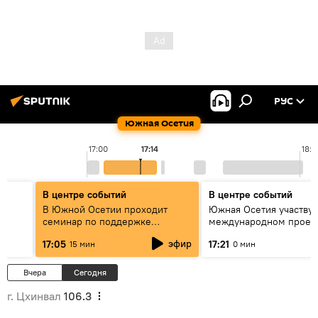
РУС
Южная Осетия
17:00
17:14
18:0
В центре событий
В центре событий
В Южной Осетии проходит
Южная Осетия участвуе
семинар по поддержке
международном проек
социально значимых проектов
"Здравствуй, Россия"
эфир
17:05
17:21
15 мин
0 мин
Вчера
Сегодня
г. Цхинвал
106.3