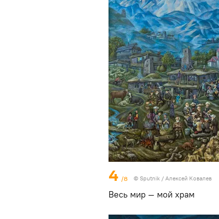
4
/8
© Sputnik / Алексей Ковалев
Весь мир — мой храм