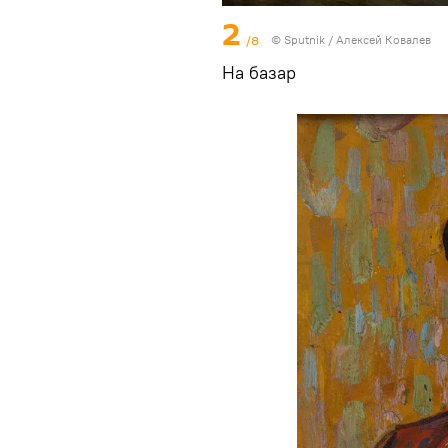
2
/8
© Sputnik / Алексей Ковалев
На базар