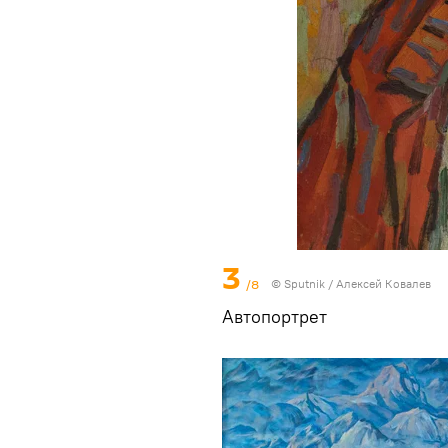
3
/8
© Sputnik / Алексей Ковалев
Автопортрет