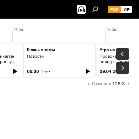
РУС
ИР
03:00
04:00
Главные темы
Утро на Спутнике
рикæтæ
Новости
Провокации со сто
ронау æй
перед выборами в Г
09:00
09:04
4 мин
20 мин
г. Цхинвал
106.3