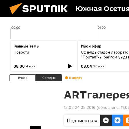
Южная Осети
00:00
01:00
Главные темы
Ирон эфир
Новости
Сфæлдыстадон лаборато
"Портал"-ы байгом уыдз
зындгонд нывгæнæг Гасс
08:00
08:04
4 мин
26 мин
Æхсары куыстыты равды
Вчера
Сегодня
К эфиру
ARTгалере
12:02 24.08.2016
(обновлено:
11:0
Подписаться