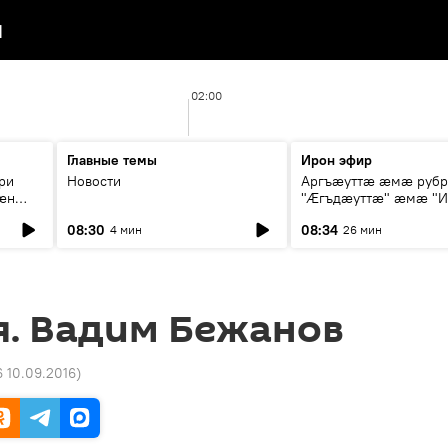
я
02:00
Главные темы
Ирон эфир
ри
Новости
Аргъæуттæ æмæ руб
æн
"Æгъдæуттæ" æмæ "И
иты
зæгъ"
08:30
08:34
4 мин
26 мин
ст
я. Вадим Бежанов
6 10.09.2016
)