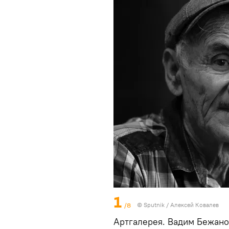
1
/8
© Sputnik / Алексей Ковалев
Артгалерея. Вадим Бежано