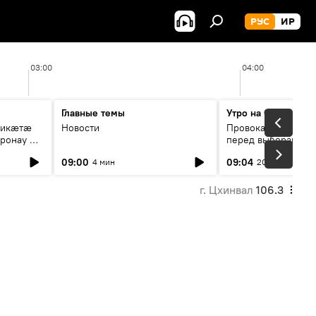
РУС
ИР
03:00
04:00
Главные темы
Утро на Спутнике
рикæтæ
Новости
Провокации со сто
ронау æй
перед выборами в Г
09:00
09:04
4 мин
20 мин
г. Цхинвал
106.3