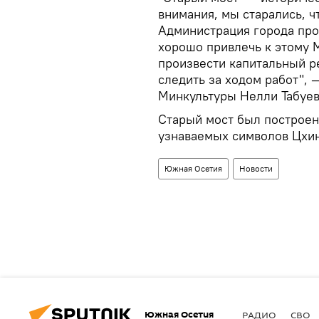
внимания, мы старались, ч
Администрация города про
хорошо привлечь к этому 
произвести капитальный р
следить за ходом работ", 
Минкультуры Нелли Табуев
Старый мост был построен 
узнаваемых символов Цхин
Южная Осетия
Новости
Южная Осетия
РАДИО
СВО