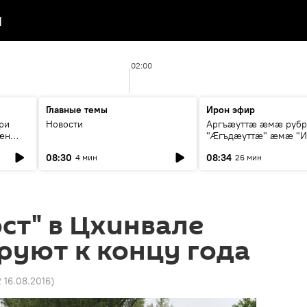
я
02:00
Главные темы
Ирон эфир
ри
Новости
Аргъæуттæ æмæ руб
æн
"Æгъдæуттæ" æмæ "И
иты
зæгъ"
08:30
08:34
4 мин
26 мин
ст
ст" в Цхинвале
руют к концу года
2 16.08.2016
)