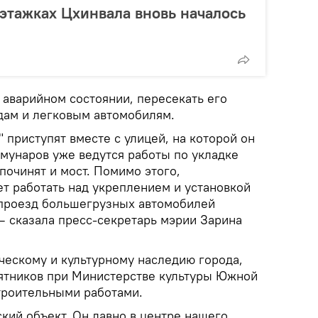
оэтажках Цхинвала вновь началось
 аварийном состоянии, пересекать его
дам и легковым автомобилям.
" приступят вместе с улицей, на которой он
ммунаров уже ведутся работы по укладке
 починят и мост. Помимо этого,
ет работать над укреплением и установкой
, проезд большегрузных автомобилей
— сказала пресс-секретарь мэрии Зарина
ческому и культурному наследию города,
ятников при Министерстве культуры Южной
строительными работами.
кий объект. Он давно в центре нашего