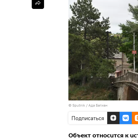
© Sputnik / Ада Багиан
Подписаться
Объект относится к и