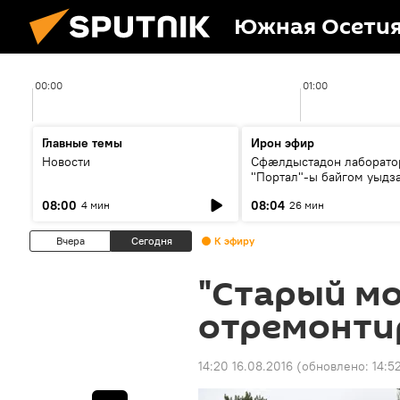
Южная Осети
00:00
01:00
Главные темы
Ирон эфир
Новости
Сфæлдыстадон лаборато
"Портал"-ы байгом уыдз
зындгонд нывгæнæг Гасс
08:00
08:04
4 мин
26 мин
Æхсары куыстыты равды
Вчера
Сегодня
К эфиру
"Старый мо
отремонти
14:20 16.08.2016
(обновлено:
14:5