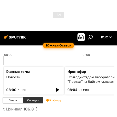
РУС
Южная Осетия
00:00
01:00
Главные темы
Ирон эфир
Новости
Сфæлдыстадон лаборатори
"Портал"-ы байгом уыдзæн
зындгонд нывгæнæг Гасситы
08:00
08:04
4 мин
26 мин
Æхсары куыстыты равдыст
Вчера
Сегодня
К эфиру
г. Цхинвал
106.3