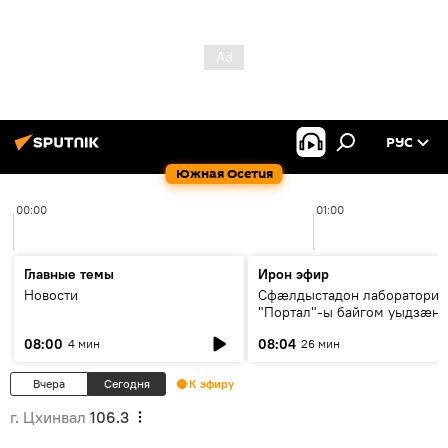
РУС
Южная Осетия
00:00
01:00
Главные темы
Ирон эфир
Новости
Сфæлдыстадон лаборатори
"Портал"-ы байгом уыдзæн
зындгонд нывгæнæг Гасситы
08:00
08:04
4 мин
26 мин
Æхсары куыстыты равдыст
Вчера
Сегодня
К эфиру
г. Цхинвал
106.3