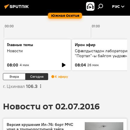
РУС
Южная Осетия
00:00
01:00
Главные темы
Ирон эфир
Новости
Сфæлдыстадон лаборатори
"Портал"-ы байгом уыдзæн
зындгонд нывгæнæг Гасситы
08:00
08:04
4 мин
26 мин
Æхсары куыстыты равдыст
Вчера
Сегодня
К эфиру
г. Цхинвал
106.3
Новости от 02.07.2016
Версия крушения Ил-76: борт МЧС
упал в труднодоступной тайге