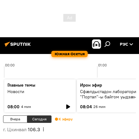
РУС
Южная Осетия
00:00
01:00
Главные темы
Ирон эфир
Новости
Сфæлдыстадон лаборатори
"Портал"-ы байгом уыдзæн
зындгонд нывгæнæг Гасситы
08:00
08:04
4 мин
26 мин
Æхсары куыстыты равдыст
Вчера
Сегодня
К эфиру
г. Цхинвал
106.3