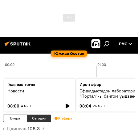
РУС
Южная Осетия
00:00
01:00
Главные темы
Ирон эфир
Новости
Сфæлдыстадон лаборатори
"Портал"-ы байгом уыдзæн
зындгонд нывгæнæг Гасситы
08:00
08:04
4 мин
26 мин
Æхсары куыстыты равдыст
Вчера
Сегодня
К эфиру
г. Цхинвал
106.3