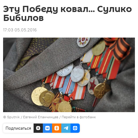
Эту Победу ковал... Сулико
Бибилов
17:03 05.05.2016
© Sputnik / Евгений Епанчинцев
/
Перейти в фотобанк
Подписаться