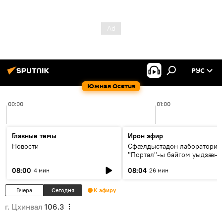
РУС
Южная Осетия
00:00
01:00
Главные темы
Ирон эфир
Новости
Сфæлдыстадон лаборатори
"Портал"-ы байгом уыдзæн
зындгонд нывгæнæг Гасситы
08:00
08:04
4 мин
26 мин
Æхсары куыстыты равдыст
Вчера
Сегодня
К эфиру
г. Цхинвал
106.3