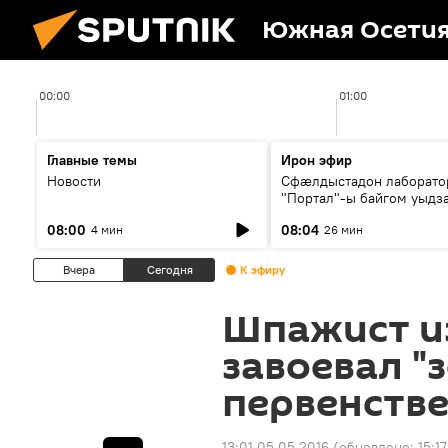
Южная Осети
00:00
01:00
Главные темы
Ирон эфир
Новости
Сфæлдыстадон лаборато
"Портал"-ы байгом уыдз
зындгонд нывгæнæг Гасс
08:00
08:04
4 мин
26 мин
Æхсары куыстыты равды
Вчера
Сегодня
К эфиру
Шпажист и
завоевал "
первенств
13:01 05.05.2016
(обновлено:
15:1