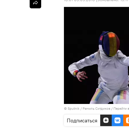
© Sputnik / Рамиль Ситдиков
/
Перейти 
Подписаться