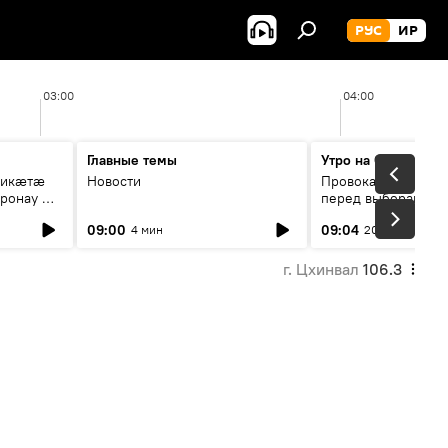
РУС
ИР
03:00
04:00
Главные темы
Утро на Спутнике
рикæтæ
Новости
Провокации со сто
ронау æй
перед выборами в Г
09:00
09:04
4 мин
20 мин
г. Цхинвал
106.3