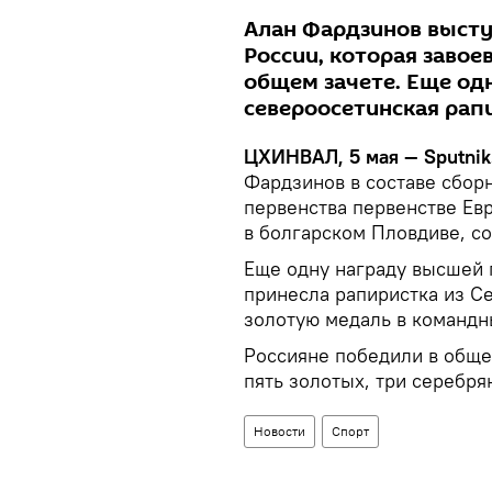
Алан Фардзинов высту
России, которая завое
общем зачете. Еще одн
североосетинская рап
ЦХИНВАЛ, 5 мая — Sputnik
Фардзинов в составе сбор
первенства первенстве Ев
в болгарском Пловдиве, с
Еще одну награду высшей 
принесла рапиристка из С
золотую медаль в командн
Россияне победили в общем
пять золотых, три серебря
Новости
Спорт