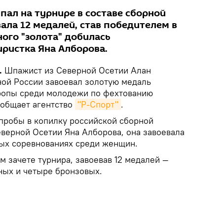
пал на турнире в составе сборной
вала 12 медалей, став победителем в
ого "золота" добилась
иристка Яна Алборова.
.
Шпажист из Северной Осетии Алан
ной России завоевал золотую медаль
ропы среди молодежи по фехтованию
ообщает агентство
"Р-Спорт"
.
пробы в копилку российской сборной
еверной Осетии Яна Алборова, она завоевала
ых соревнованиях среди женщин.
 зачете турнира, завоевав 12 медалей —
ных и четыре бронзовых.