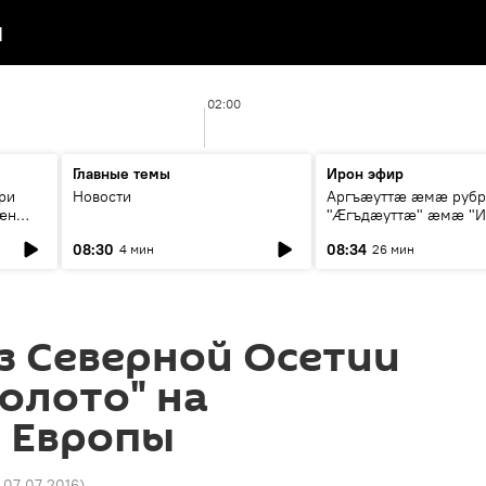
я
02:00
Главные темы
Ирон эфир
ри
Новости
Аргъæуттæ æмæ руб
æн
"Æгъдæуттæ" æмæ "И
иты
зæгъ"
08:30
08:34
4 мин
26 мин
ст
з Северной Осетии
золото" на
е Европы
7 07.07.2016
)