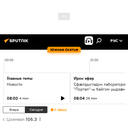
РУС
Южная Осетия
00:00
01:00
Главные темы
Ирон эфир
Новости
Сфæлдыстадон лаборатори
"Портал"-ы байгом уыдзæн
зындгонд нывгæнæг Гасситы
08:00
08:04
4 мин
26 мин
Æхсары куыстыты равдыст
Вчера
Сегодня
К эфиру
г. Цхинвал
106.3