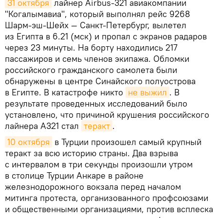
31 октября
лайнер Airbus-321 авиакомпании
"Когалымавиа", который выполнял рейс 9268
Шарм-эш-Шейх — Санкт-Петербург, вылетел
из Египта в 6.21 (мск) и пропал с экранов радаров
через 23 минуты. На борту находились 217
пассажиров и семь членов экипажа. Обломки
российского гражданского самолета были
обнаружены в центре Синайского полуострова
в Египте. В катастрофе никто
не выжил
. В
результате проведенных исследований было
установлено, что причиной крушения российского
лайнера A321 стал
теракт
.
10 октября
в Турции произошел самый крупный
теракт за всю историю страны. Два взрыва
с интервалом в три секунды произошли утром
в столице Турции Анкаре в районе
железнодорожного вокзала перед началом
митинга протеста, организованного профсоюзами
и общественными организациями, против всплеска