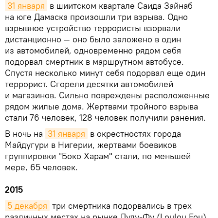
31 января
в шиитском квартале Саида Зайнаб
на юге Дамаска произошли три взрыва. Одно
взрывное устройство террористы взорвали
дистанционно — оно было заложено в один
из автомобилей, одновременно рядом себя
подорвал смертник в маршрутном автобусе.
Спустя несколько минут себя подорвал еще один
террорист. Сгорели десятки автомобилей
и магазинов. Сильно повреждены расположенные
рядом жилые дома. Жертвами тройного взрыва
стали 76 человек, 128 человек получили ранения.
В ночь на
31 января
в окрестностях города
Майдугури в Нигерии, жертвами боевиков
группировки "Боко Харам" стали, по меньшей
мере, 65 человек.
2015
5 декабря
три смертника подорвались в трех
различных местах на рынке Лулу-Фу (Loulou Fou),