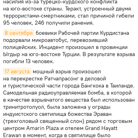
насилия из-за турецко-курдского конфликта
на юго-востоке страны. Теракт, устроенный двумя
террористами-смертниками, стал причиной гибели
95 человек, 246 получили ранения.
8 сентября
боевики Рабочей партии Курдистана
подорвали микроавтобус, перевозивший
полицейских. Инцидент произошел в провинции
Ыгдыр на юго-востоке Турции. В результате взрыва
погибли 13 человек.
17 августа
мощный взрыв произошел
на перекрестке Ратчапрасонг в деловой
и туристической части города Бангкока в Таиланде.
Самодельная радиоуправляемая бомба, в которой
в качестве взрывчатого вещества был использован
тринитротолуол, была заложена у ограды
индуистского святилища божества Эраван
(трехголовый священный слон) рядом с торговым
центром Amarin Plaza и отелем Grand Hayatt
Erawan в момент, когда в святилище было