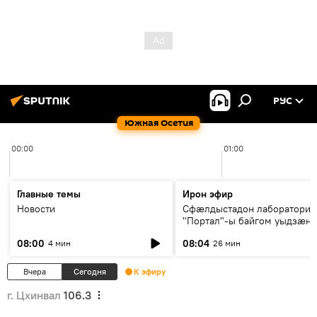
РУС
Южная Осетия
00:00
01:00
Главные темы
Ирон эфир
Новости
Сфæлдыстадон лаборатори
"Портал"-ы байгом уыдзæн
зындгонд нывгæнæг Гасситы
08:00
08:04
4 мин
26 мин
Æхсары куыстыты равдыст
Вчера
Сегодня
К эфиру
г. Цхинвал
106.3