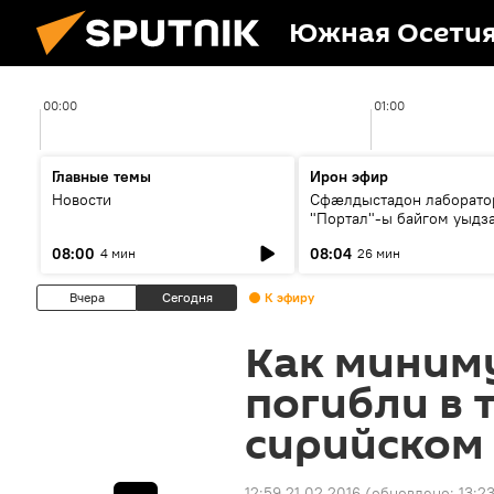
Южная Осети
00:00
01:00
Главные темы
Ирон эфир
Новости
Сфæлдыстадон лаборато
"Портал"-ы байгом уыдз
зындгонд нывгæнæг Гасс
08:00
08:04
4 мин
26 мин
Æхсары куыстыты равды
Вчера
Сегодня
К эфиру
Как миним
погибли в 
сирийском
12:59 21.02.2016
(обновлено:
13:2