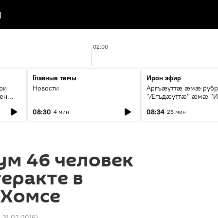
я
02:00
Главные темы
Ирон эфир
ри
Новости
Аргъæуттæ æмæ руб
æн
"Æгъдæуттæ" æмæ "И
иты
зæгъ"
08:30
08:34
4 мин
26 мин
ст
ум 46 человек
теракте в
 Хомсе
3 21.02.2016
)