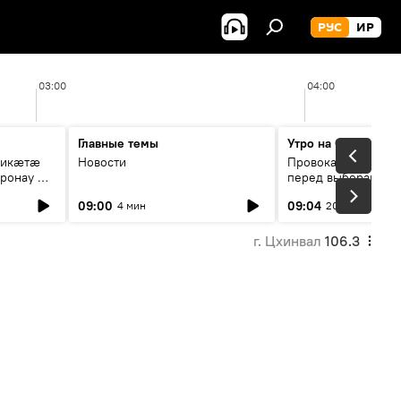
РУС
ИР
03:00
04:00
Главные темы
Утро на Спутнике
рикæтæ
Новости
Провокации со сто
ронау æй
перед выборами в Г
09:00
09:04
4 мин
20 мин
г. Цхинвал
106.3