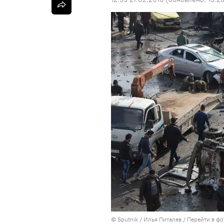
© Sputnik / Илья Питалев
/
Перейти в фо