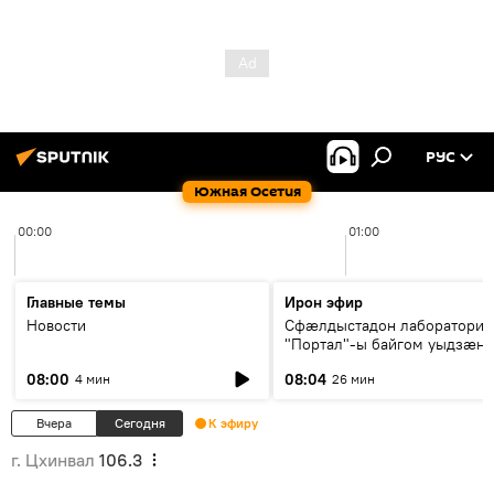
РУС
Южная Осетия
00:00
01:00
Главные темы
Ирон эфир
Новости
Сфæлдыстадон лаборатори
"Портал"-ы байгом уыдзæн
зындгонд нывгæнæг Гасситы
08:00
08:04
4 мин
26 мин
Æхсары куыстыты равдыст
Вчера
Сегодня
К эфиру
г. Цхинвал
106.3