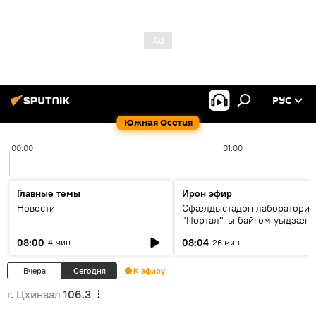
РУС
Южная Осетия
00:00
01:00
Главные темы
Ирон эфир
Новости
Сфæлдыстадон лаборатори
"Портал"-ы байгом уыдзæн
зындгонд нывгæнæг Гасситы
08:00
08:04
4 мин
26 мин
Æхсары куыстыты равдыст
Вчера
Сегодня
К эфиру
г. Цхинвал
106.3