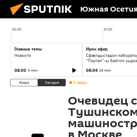
Южная Осети
00:00
01:00
Главные темы
Ирон эфир
Новости
Сфæлдыстадон лаборато
"Портал"-ы байгом уыдз
зындгонд нывгæнæг Гасс
08:00
08:04
4 мин
26 мин
Æхсары куыстыты равды
Вчера
Сегодня
К эфиру
Очевидец с
Тушинско
машиностр
в Москве