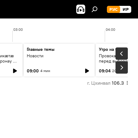
РУС
ИР
03:00
04:00
Главные темы
Утро на Спутнике
рикæтæ
Новости
Провокации со сто
ронау æй
перед выборами в Г
09:00
09:04
4 мин
20 мин
г. Цхинвал
106.3