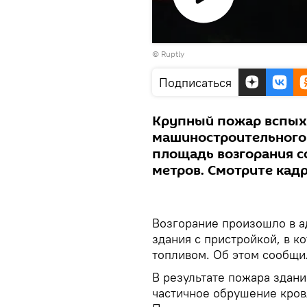
Воспроизвести
©
Ruptly
видео
Подписаться
Крупный пожар вспых
машиностроительного з
площадь возгорания с
метров. Смотрите кад
Возгорание произошло в 
здания с пристройкой, в к
топливом. Об этом сообщи
В результате пожара здан
частичное обрушение кров