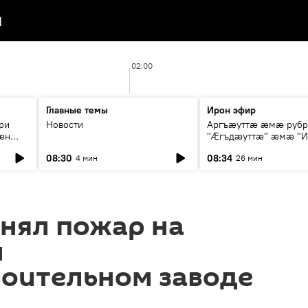
я
02:00
Главные темы
Ирон эфир
ри
Новости
Аргъæуттæ æмæ руб
æн
"Æгъдæуттæ" æмæ "И
иты
зæгъ"
08:30
08:34
4 мин
26 мин
ст
нял пожар на
м
оительном заводе