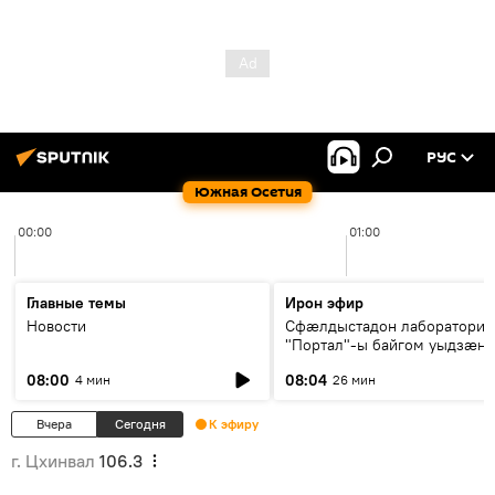
РУС
Южная Осетия
00:00
01:00
Главные темы
Ирон эфир
Новости
Сфæлдыстадон лаборатори
"Портал"-ы байгом уыдзæн
зындгонд нывгæнæг Гасситы
08:00
08:04
4 мин
26 мин
Æхсары куыстыты равдыст
Вчера
Сегодня
К эфиру
г. Цхинвал
106.3