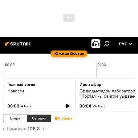
РУС
Южная Осетия
00:00
01:00
Главные темы
Ирон эфир
Новости
Сфæлдыстадон лаборатори
"Портал"-ы байгом уыдзæн
зындгонд нывгæнæг Гасситы
08:00
08:04
4 мин
26 мин
Æхсары куыстыты равдыст
Вчера
Сегодня
К эфиру
г. Цхинвал
106.3