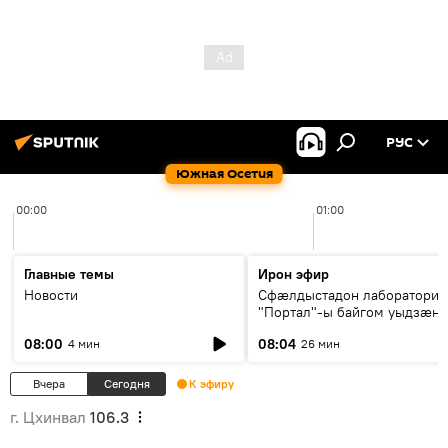
РУС
Южная Осетия
00:00
01:00
Главные темы
Ирон эфир
Новости
Сфæлдыстадон лаборатори
"Портал"-ы байгом уыдзæн
зындгонд нывгæнæг Гасситы
08:00
08:04
4 мин
26 мин
Æхсары куыстыты равдыст
Вчера
Сегодня
К эфиру
г. Цхинвал
106.3