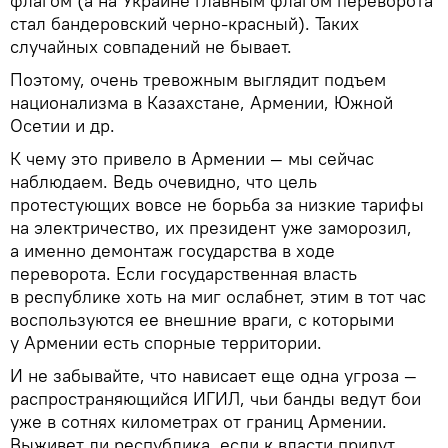
флагом (а на Украине главным флагом переворота
стал бандеровский черно-красный). Таких
случайных совпадений не бывает.
Поэтому, очень тревожным выглядит подъем
национализма в Казахстане, Армении, Южной
Осетии и др.
К чему это привело в Армении — мы сейчас
наблюдаем. Ведь очевидно, что цель
протестующих вовсе не борьба за низкие тарифы
на электричество, их президент уже заморозил,
а именно демонтаж государства в ходе
переворота. Если государственная власть
в республике хоть на миг ослабнет, этим в тот час
воспользуются ее внешние враги, с которыми
у Армении есть спорные территории.
И не забывайте, что нависает еще одна угроза —
распространяющийся ИГИЛ, чьи банды ведут бои
уже в сотнях километрах от границ Армении.
Выживет ли республика, если к власти придут