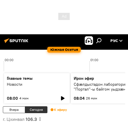
РУС
Южная Осетия
00:00
01:00
Главные темы
Ирон эфир
Новости
Сфæлдыстадон лаборатори
"Портал"-ы байгом уыдзæн
зындгонд нывгæнæг Гасситы
08:00
08:04
4 мин
26 мин
Æхсары куыстыты равдыст
Вчера
Сегодня
К эфиру
г. Цхинвал
106.3